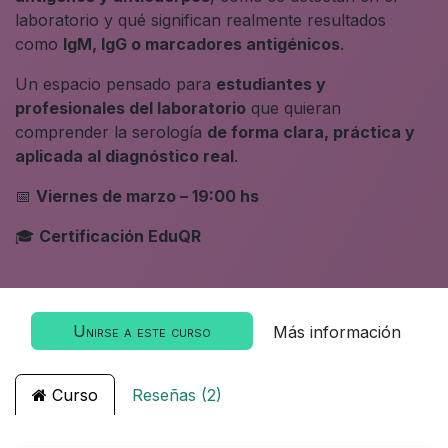
laboratorio y qué significan realmente resultados
como
IgM, IgG o marcadores antigénicos
.
Un espacio pensado para
estudiantes y
profesionales del laboratorio
que quieran
comprender la serología
de forma clara, práctica y
aplicada al diagnóstico real
.
📅
Viernes de marzo – 19:00 hs
🎓
Certificación EduQR
Unirse a este curso
Más información
Curso
Reseñas (2)