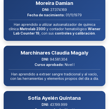
Moreira Damian
DNI:
27.374.169
Fecha de nacimiento:
01/11/1979
Han aprendido a utilizar autoanalizador de química
clínica
Metrolab 2300
y contador hematológico
Wiener
Lab Counter 19
, con sus
controles y calibración
.
Marchinares Claudia Magaly
DNI:
94.581.304
Curso aprobado:
Nivel I
Han aprendido a extraer sangre tradicional y al vacío,
con las herramientas y elementos propios del día a día.
Sofía Ayelén Quintana
DNI:
43.199.999