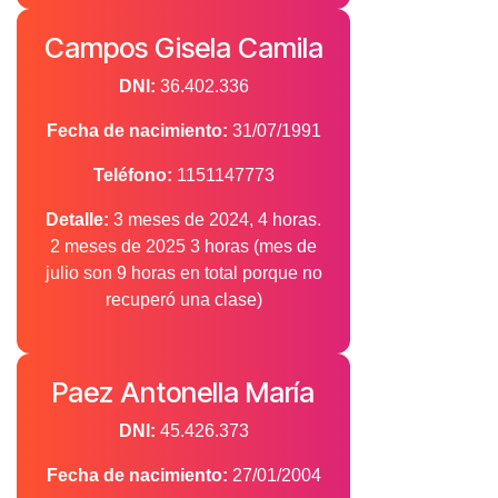
Campos Gisela Camila
DNI:
36.402.336
Fecha de nacimiento:
31/07/1991
Teléfono:
1151147773
Detalle:
3 meses de 2024, 4 horas.
2 meses de 2025 3 horas (mes de
julio son 9 horas en total porque no
recuperó una clase)
Paez Antonella María
DNI:
45.426.373
Fecha de nacimiento:
27/01/2004