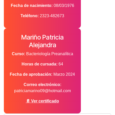
Fecha de nacimiento:
08/03/1976
Teléfono:
2323-482673
Mariño Patricia
Alejandra
Curso:
Bacteriología Preanalítica
Horas de cursada:
64
Fecha de aprobación:
Marzo 2024
Correo electrónico:
patriciamarino09@hotmail.com
📄 Ver certificado