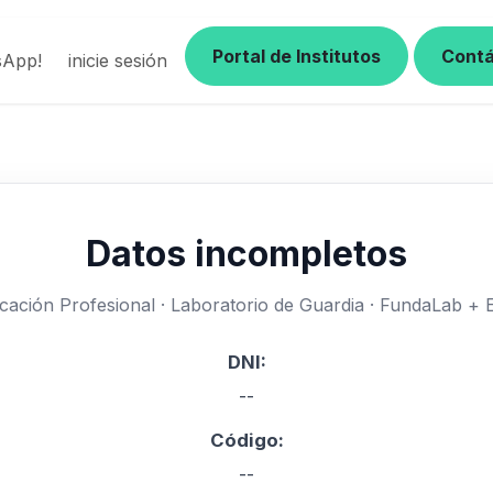
Portal de Institutos
Cont
sApp!
ertificacion Inteligente
inicie sesión
Extracciones Pediatricas Certt
Datos incompletos
ficación Profesional · Laboratorio de Guardia · FundaLab +
DNI:
--
Código:
--