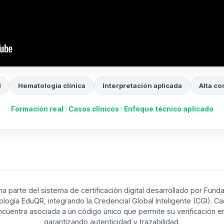
l
Hematología clínica
Interpretación aplicada
Alta co
Formación real · Casos clínicos · Enfoque técnico aplicado
rma parte del sistema de certificación digital desarrollado por Fund
logía EduQR, integrando la Credencial Global Inteligente (CGI). Cad
ncuentra asociada a un código único que permite su verificación en
garantizando autenticidad y trazabilidad.