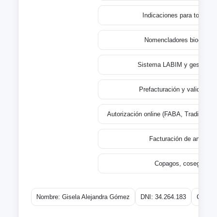
Indicaciones para toma d
Nomencladores bioquími
Sistema LABIM y gestión de
Prefacturación y validación
Autorización online (FABA, Traditum,
Facturación de análisis 
Copagos, coseguros 
Nombre: Gisela Alejandra Gómez
DNI: 34.264.183
Curso: 