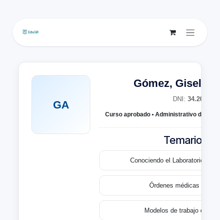
Ir al contenido
Gómez, Gisela A
DNI:
34.264.183
GA
Curso aprobado • Administrativo de Labo
Temario ba
Conociendo el Laboratorio de An
Órdenes médicas y cred
Modelos de trabajo en el L